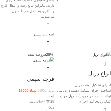
پدهاي سلولزی خاصيت ضد قارچی
دارند، بنابراين مانع رشد و انتقال قارچ
و باكترى به داخل محيط منزل
مي‌شوند.
اطلاعات بیشتر
-28%
فروخته شده
انواع دریل
فرچه سیمی
اجزای تشکیل دهنده دریل
شناخت اجزای تشکیل دهنده دریل می
تومان
18000
تومان
25000
تواند به شما در خرید یک دریل خوب
ابعاد
کمک زیادی کند. اجزای
28*9*4 سانتی‌متر
وزن