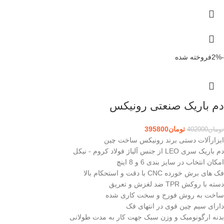
-2%
فروخته شده
دم باریک صنعتی رونیکس
تومان
395800
تومان
402000
ابزارآلات دستی برند رونیکس ساخت چین
دم باریک سری LEO از جنس آلیاژ فولاد کروم - نیکل
امکان انتخاب در سایز بندی 6 و 8 اینچ
فک های برش خورده CNC با دقت و استحکام بالا
دسته با روکش TPR ضد لغزش و تعریق
ساخت به روش فورج و سخت کاری شده
دارای سیم چین قوی در انتهای فک
بدنه ارگونومیک و وزن سبک جهت کار به مدت طولانی