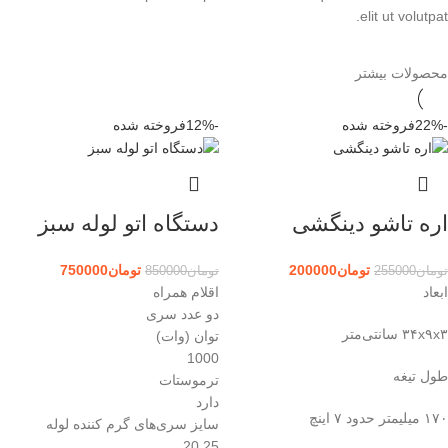
elit ut volutpat.
محصولات بیشتر
-22%
فروخته شده
-12%
فروخته شده
اره تاشو دینگشی
دستگاه اتو لوله سبز
تومان
200000
تومان
750000
تومان
255000
تومان
850000
ابعاد
اقلام همراه
دو عدد سری
۳۴x۹x۳ سانتی‌متر
توان (وات)
1000
طول تیغه
ترموستات
دارد
۱۷۰ میلیمتر حدود ۷ اینچ
سایز سری‌های گرم کننده لوله
20.25