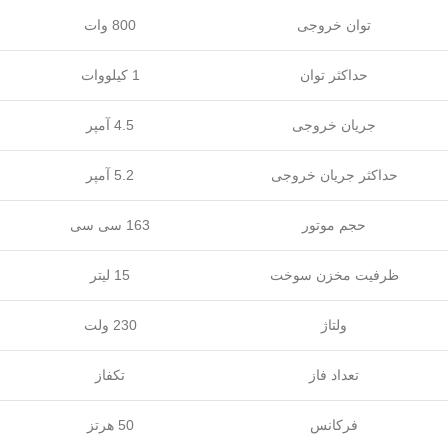
توان خروجی
800 وات
حداکثر توان
1 کیلووات
جریان خروجی
4.5 آمپر
حداکثر جریان خروجی
5.2 آمپر
حجم موتور
163 سی سی
ظرفیت مخزن سوخت
15 لیتر
ولتاژ
230 ولت
تعداد فاز
تکفاز
فرکانس
50 هرتز