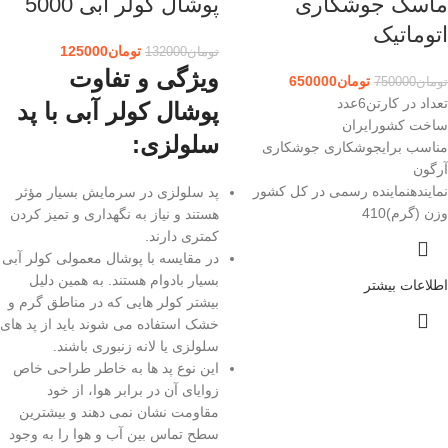
ماسک جوشکاری
پوشال کولر آبی 5000
اتوماتیک
تومان
125000
تومان
132000
ویژگی و تفاوت
تومان
650000
تومان
750000
تعداد در کارتن6عدد
پوشال کولر آبی با پد
ساخت کشورایران
سلولزی:
مناسب برایجوشکاری جوشکاری
آرگون
نمایندهنماینده رسمی در کل کشور
پد سلولزی در سرمایش بسیار مؤثر
وزن (گرم)410
هستند و نیاز به نگهداری و تمیز کردن
کمتری دارند.
در مقایسه با پوشال معمولی کولر آبی
بسیار بادوام هستند. به همین دلیل
اطلاعات بیشتر
بیشتر کولر هایی که در مناطق گرم و
خشک استفاده می شوند باید از پد های
سلولزی یا لانه زنبوری باشند.
این نوع پد ها به خاطر طراحی خاص
زوایای آن در برابر هوا، از خود
مقاومت نشان نمی دهند و بیشترین
سطح تماس بین آب و هوا را به وجود