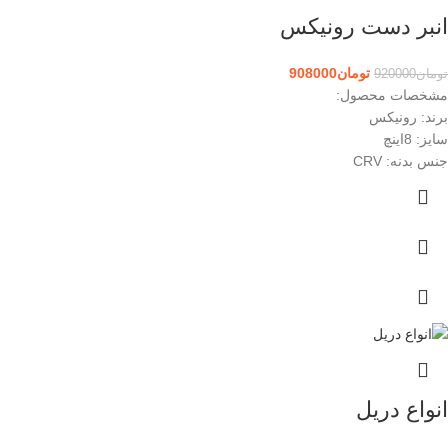
انبر دست رونیکس
تومان
908000
تومان
920000
مشخصات محصول:
برند: رونیکس
سایز: 8اینچ
جنس بدنه: CRV
انواع دریل