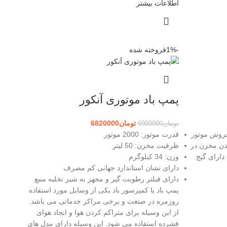
اطلاعات بیشتر
-1%
فروخته شده
پمپ باد موتوری آنکور
تومان
6820000
تومان
6900000
 پس از فروش موتور
قدرت موتور: 2000 موتور
25 لیتری پرشدن مخزن در
ظرفیت مخزن: 50 لیتر
3.5 دقیقه شیر برقی کلید اتومات Fbang دارای گیج
وزن: 34 کیلوگرم
دارای نشان استاندارد جهانی کم مصرف
دارای فیلتر رطوبت گیر و مجهز به شیر تخلیه منبع
پمپ باد یا کمپرسور باد یکی از وسایل مورد استفاده
روزمره در صنعت و برخی مراکز خدماتی می باشد.
از این وسیله برای متراکم کردن هوا و ایجاد هوای
فشرده استفاده می شود. این وسیله دارای مدل های