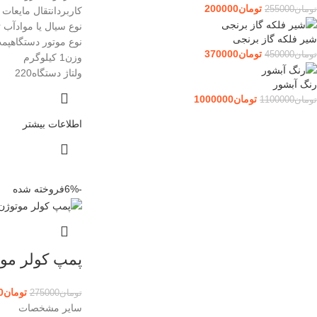
تومان
200000
تومان
255000
کاربردانتقال مایعات
نوع سیال یا موادآب ت
شیر فلکه گاز برنجی
نوع موتور دستگاهپم
تومان
370000
تومان
450000
وزن1 کیلوگرم
ولتاژ دستگاه220
رنگ آبشور
تومان
1000000
تومان
1100000
اطلاعات بیشتر
-6%
فروخته شده
پمپ کولر مو
تومان
0
تومان
275000
سایر مشخصات