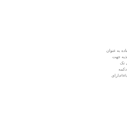
 LED جهت استفاده به عنوان
 تغذیه جهت
دکی تک
ستیکی\r\nدارای دکمه
خاموش و روشن\r\nدارای دسته لاستیکی\r\nدارای