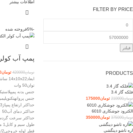
اطلاعات بیشتر
FILTER BY PRICE
-5%
فروخته شده
فیلتر
پمپ آب کولر 
تومان
0
تومان
420000
PRODUCTS
ابعاد14x10x22 سانتی‌متر
توان50 وات
جنس بدنه پمپپلاستی
فلکه گاز 3.4
تومان
175000
جنس پروانهتکنوپلیمر
تومان
210000
حداکثر ارتفاع پمپاژ3
الکترود جوشکاری 6010
حداکثر دمای آب50
تومان
350000
تومان
375000
حداکثر سرعت گردش400
طول سیم و کابل1 متر
اره تاشو دینگشی
قطر لوله خروجی1/2 اینچ