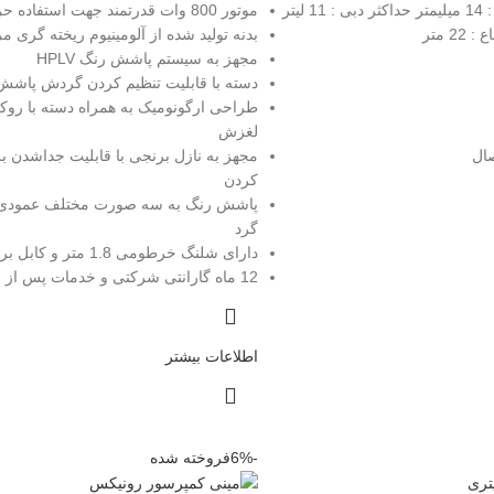
دارای دهانه خروجی : 14 میلیمتر حداکثر دبی : 11 لیتر
موتور 800 وات قدرتمند جهت استفاده حرفه ای
2 متر
بدنه تولید شده از آلومینیوم ریخته گری 
مجهز به سیستم پاشش رنگ HPLV
دسته با قابلیت تنظیم کردن گردش پاشش
طراحی ارگونومیک به همراه دسته با رو
لغزش
صال
مجهز به نازل برنجی با قابلیت جداشدن بر
کردن
پاشش رنگ به سه صورت مختلف عمودی،
گرد
دارای شلنگ خرطومی 1.8 متر و کابل برق 2 متری
12 ماه گارانتی شرکتی و خدمات پس از فروش
اطلاعات بیشتر
-6%
فروخته شده