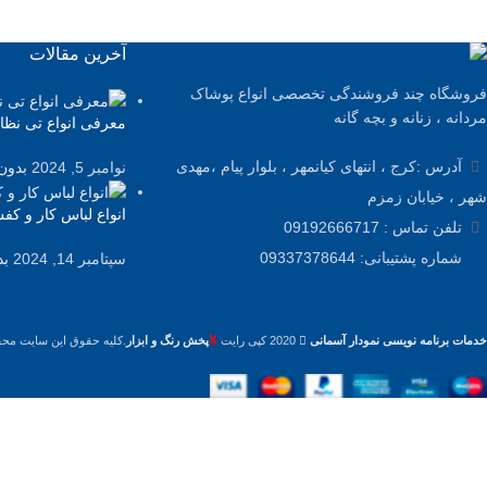
آخرین مقالات
فروشگاه چند فروشندگی تخصصی انواع پوشاک
مردانه ، زنانه و بچه گانه
معرفی انواع تی نظا
آدرس :کرج ، انتهای کیانمهر ، بلوار پیام ،مهدی
نوامبر 5, 2024
بدون
شهر ، خیابان زمزم
انواع لباس کار و کف
تلفن تماس : 09192666717
شماره پشتیبانی: 09337378644
سپتامبر 14, 2024
بد
X
خدمات برنامه نویسی نمودار آسمانی
2020 کپی رایت
پخش رنگ و ابزار
.کلیه حقوق این سایت محف