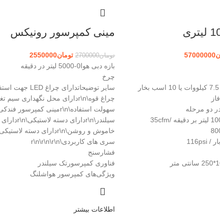
مینی کمپرسور رونیکس
ن
57000000
تومان
2550000
تومان
2700000
بازه دبی هوا0-5000 لیتر در دقیقه
چرخ
سایر توضیحاتدارای چراغ
فاز
چراغ قوه\r\nدارای محل نگهداری سیم
سهولت استفاده\r\nمینی کمپرسور فن
سیلندر\r\nدارای دسته لا
سری های کاربردی\r\n\r\n\r\n
فشارسنج
فناوری کمپرسورتک سیلندر
ویژگی‌های کمپرسور هواشلنگ
اطلاعات بیشتر