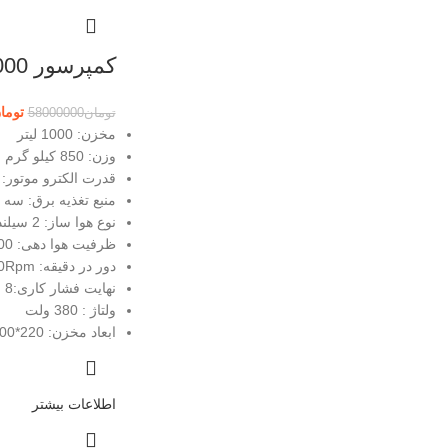
کمپرسور 1000 لیتری
توما
تومان
58000000
مخزن: 1000 لیتر
وزن: 850 کیلو گرم
قدرت الکترو موتور: 7.5 کیلووات یا 10 اسب بخار
منبع تغذیه برق: سه 
نوع هوا ساز: 2 سیلندر دو مرحله
ظرفیت هوا دهی: 1000 لیتر بر دقیقه /35cfm
دور در دقیقه: 800Rpm
نهایت فشار کاری:8 بار / 116psi
ولتاژ : 380 ولت
ابعاد مخزن: 220*100*250 سانتی متر
اطلاعات بیشتر