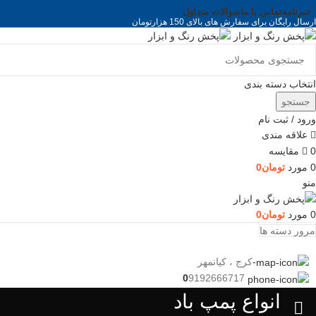
خبرنامه
تماس با ما
سوالات متداول
ارسال رایگان برای سفارش های بالای 150 هزارتومان
انتخاب دسته بندی
جستجو
ورود / ثبت نام
علاقه مندی
0
مقايسه
0
مورد
تومان
0
منو
0
مورد
تومان
0
مرور دسته ها
-
کرج ، کیانمهر
9192666717
0
انواع پمپ باد