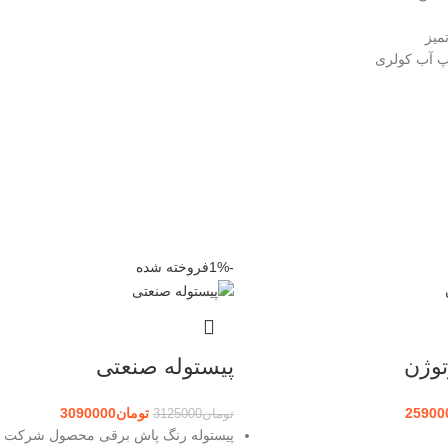
میز
پ آب کولری
-1%
فروخته شده
توژن
پیستوله صنعتی
25900
تومان
3090000
تومان
3125000
پیستوله رنگ پاش برقی محصول شرکت 