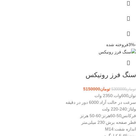
-3%
فروخته شده
سنگ فرز رونیکس
تومان
5150000
تومان
5300000
توان600وات:
2350 وات
سرعت در حالت آزاد:
6000 دور در دقیقه
ولتاژ:
240-220 ولت
فرکانس50-60هرتز:
60-50 هرتز
قطر صفحه برش:
230 میلی‌متر
اندازه شفت:
M14
وزن:
5.45 کیلوگرم