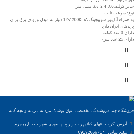
سایز کولت:3.0-2.4-3.5 میلی متر
نوع: سرعت ثابت
به همراه آداپتور سوییچینگ 12V-2000mA (نیاز به مبدل ورودی برق برای
پریزهای ایران دارد)
دارای 3 عدد کولت
دارای 25 عدد سری
فروشگاه چند فروشندگی تخصصی انواع پوشاک مردانه ، زنانه و بچه گانه
آدرس :کرج ، انتهای کیانمهر ، بلوار پیام ،مهدی شهر ، خیابان زمزم
تلفن تماس : 09192666717