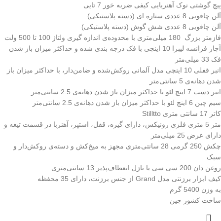
پیچ گوشتی نوک آهنربایی کیفی ضربه خور 7 تایی
آلن چاقویی 8 عددی ستاره ای (دسته پلاستیکی)
آلن چاقویی 8 عددی شش گوش (دسته پلاستیکی)
فازمتر بزرگ 180 میلی‌متری با محدوده‌ی اندازه گیری ولتاژ 100 تا 500 ولت
آچار فرانسه لیبرا 10 اینچی با فک درجه بندی شده و حداکثر میزان باز شدن
فک 33 میلی‌متر
انبر قفلی 10 اینچی مدل آلمانی روکش‌شده‌ و ضامن‌دار، با حداکثر میزان باز
شدن دهانه‌ی 5 سانتی‌متر
انبر دست 7 اینچ لئو
با حداکثر میزان باز شدن دهانه‌ی 2.5 سانتی‌متر
سیم چین 6 اینچ لئو با حداکثر میزان باز شدن دهانه‌ی 2.5 سانتی‌متر
کاتر 17 سانتی متری Stilltto
متر 5 متری فلزی رونیکس، دارای گیره، قفل، استپر، آهنربا در قسمت تیغه و
دارای عرض 25 میلی‌متر
چکش 250 گرمی
28 سانتی‌متری مجهز به میخ‌کش و دسته‌ی روکش‌دار و
سبک
روغن دان 200 سی سی با نازل انعطاف‌پذیر 13 سانتی‌متری
کیف ابزار برزنتی مدل Grand از جنس برزنت، دارای 35 محفظه
به وزن 5400 گرم
ساخت کشور چین