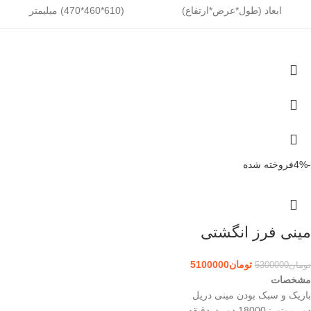
ابعاد (طول*عرض*ارتفاع)
(610*460*470) میلیمتر
-4%
فروخته شده
مینی فرز انگشتی
تومان
5100000
تومان
5300000
مشخصات
باریک و سبک بودن مینی دریل
دور موتور: 18000 دور دردقیقه