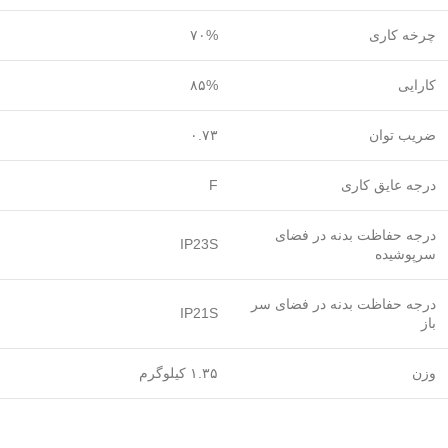
چرخه کاری
۷۰%
کارایی
۸۵%
ضریب توان
۰.۷۳
درجه عایق کاری
F
درجه حفاظت بدنه در فضای
IP23S
سرپوشیده
درجه حفاظت بدنه در فضای سر
IP21S
باز
وزن
۱.۳۵ کیلوگرم