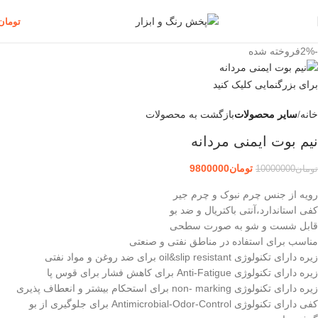
تومان
-2%
فروخته شده
برای بزرگنمایی کلیک کنید
خانه
سایر محصولات
بازگشت به محصولات
نیم بوت ایمنی مردانه
تومان
9800000
تومان
10000000
رویه از جنس چرم نبوک و چرم جیر
کفی استاندارد،آنتی باکتریال و ضد بو
قابل شست و شو به صورت سطحی
مناسب برای استفاده در مناطق نفتی و صنعتی
زیره دارای تکنولوژی oil&slip resistant برای ضد روغن و مواد نفتی
زیره دارای تکنولوژی Anti-Fatigue برای کاهش فشار برای قوس پا
زیره دارای تکنولوژی non- marking برای استحکام بیشتر و انعطاف پذیری
کفی دارای تکنولوژی Antimicrobial-Odor-Control برای جلوگیری از بو