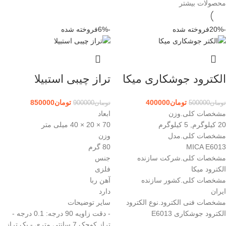
محصولات بیشتر
-20%
فروخته شده
-6%
فروخته شده
الکترود جوشکاری میکا
تراز چیبی استبیلا
تومان
400000
تومان
850000
تومان
500000
تومان
900000
مشخصات کلی.وزن
ابعاد
20 کیلوگرم, 5 کیلوگرم
70 × 20 × 40 میلی متر
مشخصات کلی.مدل
وزن
MICA E6013
80 گرم
مشخصات کلی.شرکت سازنده
جنس
الکترود میکا
فلزی
مشخصات کلی.کشور سازنده
آهن ربا
ایران
دارد
مشخصات فنی الکترود.نوع الکترود
سایر توضیحات
الکترود جوشکاری E6013
- دقت زاویه 90 درجه: 0.1 درجه -
تراز کوچک 7 سانتی متری - یک تراز