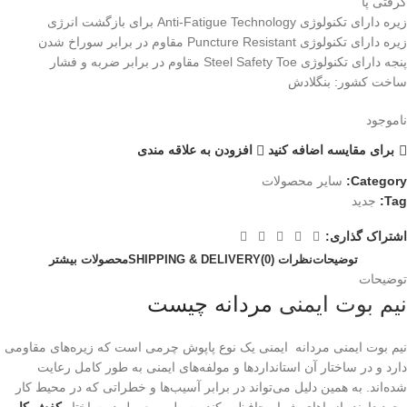
گرفتی پا
زیره دارای تکنولوژی Anti-Fatigue Technology برای بازگشت انرژی
زیره دارای تکنولوژی Puncture Resistant مقاوم در برابر سوراخ شدن
پنجه دارای تکنولوژی Steel Safety Toe مقاوم در برابر ضربه و فشار
ساخت کشور: بنگلادش
ناموجود
برای مقایسه اضافه کنید
افزودن به علاقه مندی
Category:
سایر محصولات
Tag:
جدید
اشتراک گذاری:
توضیحات
نظرات (0)
SHIPPING & DELIVERY
محصولات بیشتر
توضیحات
نیم بوت ایمنی
مردانه چیست
نیم بوت ایمنی مردانه ایمنی یک نوع پاپوش چرمی است که زیره‌های مقاومی
دارد و در ساختار آن استانداردها و مولفه‌های ایمنی به طور کامل رعایت
شده‌اند. به همین دلیل می‌تواند در برابر آسیب‌ها و خطراتی که در محیط کار
وجود دارند، از پاهای شما محافظت کند. به طور معمول در ساختار
کفش کار