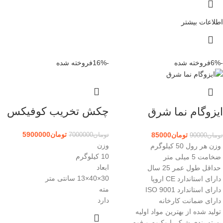
اطلاعات بیشتر
-6%
فروخته شده
-16%
فروخته شده
چکش تخریب کوفیکس
ایزوگام نما شرق
تومان
5900000
تومان
85000
تومان
7000000
تومان
90000
وزن
وزن هر رول 50 کیلوگرم
10 کیلوگرم
ضخامت 5 میلی متر
ابعاد
حداقل طول عمر 25 سال
30×40×13 سانتی متر
دارای استاندارد CE اروپا
مته
دارای استاندارد ISO 9001
دارد
دارای ضمانت کارخانه
تولید شده از بهترین مواد اولیه
بسته بندی شیک با وکیوم و فوم