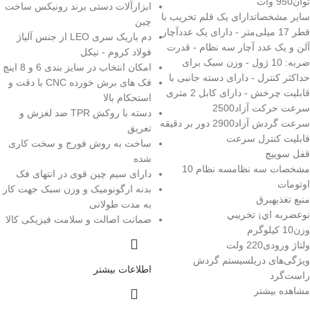
توان950 وات
ابزارآلات دستی برند رونیکس ساخت
سایر مشخصاتدارای یک قلم تخریب با
چین
قطر 17 میلی‌متر - دارای یک عددآچار
دم باریک سری LEO از جنس آلیاژ
آلن و یک عدد آچار سه نظام - قدرت
فولاد کروم - نیکل
ضربه: 10 ژول - وزن سبک برای
امکان انتخاب در سایز بندی 6 و 8 اینچ
حداکثر کنترل - دارای دسته جانبی با
فک های برش خورده CNC با دقت و
قابلیت چرخش - دارای کابل 2 متری
استحکام بالا
سرعت حرکت آزاد2500
دسته با روکش TPR ضد لغزش و
سرعت گردش آزاد2900 دور بر دقيقه
تعریق
قابلیت کنترل سرعت
ساخت به روش فورج و سخت کاری
قفل سوییچ
شده
مشخصات سه نظامسه نظام 10
دارای سیم چین قوی در انتهای فک
اوتومات
بدنه ارگونومیک و وزن سبک جهت کار
منبع تغذیهبرق
به مدت طولانی
نوعضربه اي¡ تخريبي
ضمانت اصالت و سلامت فیزیکی کالا
وزن10 کیلوگرم
ولتاژ ورودی220 ولت
ویژگی‌های دریلسیستم گردش
اطلاعات بیشتر
راست‌گرد
مشاهده بیشتر