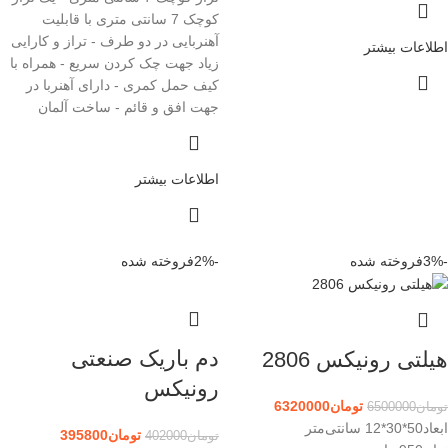
کوچک 7 سانتی متری با قابلیت
آهنربایی در دو طرف - تراز و کارایی
اطلاعات بیشتر
زیاد جهت چک کردن سریع - همراه با
کیف حمل کمری - دارای آهنربا در
جهت افق و قائم - ساخت آلمان
اطلاعات بیشتر
-3%
فروخته شده
-2%
فروخته شده
دم باریک صنعتی
هیلتی رونیکس 2806
رونیکس
تومان
6320000
تومان
6500000
ابعاد50*30*12 سانتی‌متر
تومان
395800
تومان
402000