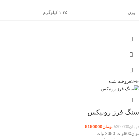
وزن
۱.۳۵ کیلوگرم
-3%
فروخته شده
سنگ فرز رونیکس
تومان
5150000
تومان
5300000
توان600وات:
2350 وات