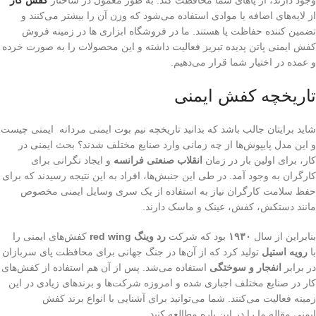
از لایه‌های اضافه یا موادی استفاده می‌شود که وزن آن را بیشتر می‌کنند و
تضمین کننده حفاظت پا هستند. ما در فروشگاه ابزاری ها در زمینه فروش
کفش ایمنی پاتن پدیده تبریز فعالیت داشته و این محصولات را به صورت خرده
و عمده در اختیار شما قرار می‌دهیم.
تاریخچه کفش ایمنی
شاید برایتان جالب باشد که بدانید تاریخچه نیم بوت ایمنی مردانه ایمنی چیست
و این مدل پایپوش‌ها از چه زمانی وارد صنایع مختلف شدند؟ بحث ایمنی در
کار، برای اولین بار در زمان
انقلاب صنعتی فرانسه
و ایجاد نگرانی برای
کارگران به وجود آمد. در طی این جنبش‌ها، افراد به این نتیجه رسیدند که برای
حفظ سلامت کارگران نیاز به استفاده از یک سری وسایل ایمنی مخصوص
مانند دستکش، کفش، عینک و ماسک دارند.
بنابراین از سال
۱۹۳۰
بود که شرکت
رد وینگ red wing
کفش‌های ایمنی را
با
رویه استیل
تولید کرد که از آن‌ها در جنگ جهانی برای محافظت پای سربازان
در برابر
انفجار و سوختگی
استفاده می‌شد. پس از آن هم استفاده از کفش‌های
کار در صنایع مختلف اجباری شده و امروزه شرکت‌ها و برندهای زیادی در این
زمینه فعالیت می‌کنند. شما می‌توانید برای آشنایی با انواع برند کفش
ایمنی مقاله ما را در این باره مطالعه کنید.