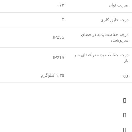
ضریب توان
۰.۷۳
درجه عایق کاری
F
درجه حفاظت بدنه در فضای
IP23S
سرپوشیده
درجه حفاظت بدنه در فضای سر
IP21S
باز
وزن
۱.۳۵ کیلوگرم