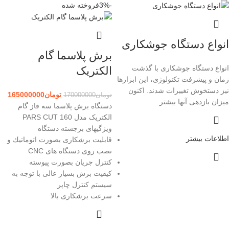
-3%
فروخته شده
انواع دستگاه جوشکاری
برش پلاسما گام
انواع دستگاه جوشکاری با گذشت
الکتریک
زمان و پیشرفت تکنولوژی، این ابزارها
نیز دستخوش تغییرات شدند. اکنون
تومان
165000000
تومان
170000000
میزان بازدهی آنها بیشتر
دستگاه برش پلاسما سه فاز گام
الکتریک مدل PARS CUT 160
ويژگيهای برجسته دستگاه
اطلاعات بیشتر
قابلیت برشكاری بصورت اتوماتيك و
نصب روی دستگاه های CNC
كنترل جريان بصورت پيوسته
كيفيت برش بسيار عالی با توجه به
سيستم كنترل چاپر
سرعت برشكاری بالا