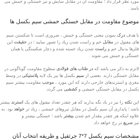
مورد نظر قرار داد ؛ مقاومت آن در مقابل سایش و نیز خستگی و خمش می
باسد .
موضوع مقاومت در مقابل خستگی خمشی سیم بکسل ها
با هدف
درک
نمودن معنی خستگی و خمش ، ضروری است تا شکستن سیم
های مفتول در
مقابل
خم و راست شدن زیاد را تصور نمایید ؛ در
حقیقت
این
فلزها بدنبال خم و
راست
شدن زیاد خسته شده و دچار شکستگی یا همان
خستگی و خمش می شوند .
لاتزم به ذکر می باشد که
در طناب های فولادی
سطوح مقاومت گوناگونی در
مقابل خستگی دارند. بعضی از
سیم
بکسل ها نیز یک لایه
پلاستیکی
در وسط
مغزی و استرندهای خارجی دارند که این مورد ،
موجب
مقاومت بیشتر سیم
بکسل در مقابل خستگی خمشی و
کششی
می گردد.
این
نکته
را نیز در یاد نگه بدارید که هر چقدر تعداد مفتول های یک
استرند
بیشتر
باشد ؛ پایداری آن سیم بکسل در مقابل نیروهای خمشی ، زیاد تر
خواهد
بود. به
علاوه اینکه هر چقدر مقدار خم شدن
بیشتر
باشد ؛ خستگی بیشتر و
نیز
سریع
تر رخ خواهد داد.
مشخصات سیم بکسل 7*7 جرثقیل و طریقه انتخاب آنان