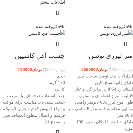
اطلاعات بیشتر
-5%
فروخته شده
-5%
فروخته شده
متر لیزری توسن
چسب آهن کاسپین
تومان
2560000
تومان
190000
تومان
2700000
تومان
200000
ابزارآلات برند توسن ساخت چین
حجم
دارای زاویه سنج دقیق
170 گرم
استاندارد IP54 در برابر گرد و غبار
کاربرد
قابلیت متراژ لحظه ای و متناوب
جهت استفاده حرفه ای، با سرعت
طول موج لیزر 635 نانومتر واقعی
خشک شدن بالا، مناسب برای موکت
توانایی محاسبه فاصله از 5 سانتی متر
و انواع کفپوش کفش، چرم، لاستیک،
تا 60 متر
فرمیکا و اتصال سطوح انعطاف پذیر
دارای حافظه با امکان ذخیره 100
به سطح فلز
مورد