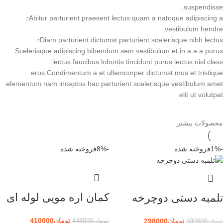
suspendisse.
Abitur parturient praesent lectus quam a natoque adipiscing a
vestibulum hendre.
Diam parturient dictumst parturient scelerisque nibh lectus.
Scelerisque adipiscing bibendum sem vestibulum et in a a a purus
lectus faucibus lobortis tincidunt purus lectus nisl class
eros.Condimentum a et ullamcorper dictumst mus et tristique
elementum nam inceptos hac parturient scelerisque vestibulum amet
elit ut volutpat.
محصولات بیشتر
-1%
فروخته شده
-8%
فروخته شده
کمان اره مویی لوله ای
تلمبه دستی دوچرخه
تومان
410000
تومان
298000
تومان
448000
تومان
300000