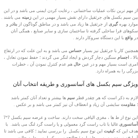
از مهم ترین نکات عملیات ساختمانی ، رعایت کردن ایمنی می باشد و در این
بین سیم بکسل های جرثقیل دارای نقش بسیار مهمی در این
زمینه
می باشند .
موارد بهره
گیری
از جرثقیل ها زیاد می باشد و در مناطق گوناگون از
بنادر
و
سکوهای فرا ساحلی گرفته تا ساختمان سازی و سایر صنایع ، همگی آنان
در
واقع
با این دستگاه سروکار دارند .
همچنین کار با جرثقیل نیز بسیار
حساس
می باشد و به این علت که در ارتفاع
بالا ،
اجسام
سنگین دچار گردش و ایجاد لنگر می گردند ؛ حفظ نمودن تعادل ،
امری است بسیار مهم و در عین
حال
هم عدم کنترل نمودن آن ، خطرات
بزرگی را به همراه دارد.
ویژگی سیم بکسل های آسانسوری و طریقه انتخاب آنان
لازم به ذکر است که هر چقدر قطر
سیم
ها بیشتر و تعداد آنان کمتر باشد
؛
مقاومت
سایشی آن زیاد و انعطاف آن نیز کمتر می باشد و بر عکس .
این نوع از ط ها ، مغزی الیافی سخت دارند. ساخت و عرضه سیم بکسل 7*7
آسانسوری
غالبا با تاب راست گرد معمولی و یا راست گرد لنگ می باشد. با
هدف این که
کیفیت
این نوع سیم بکسل را بررسی نمایید ؛ کافی می باشد تا
آنرا
خم
نموده و سپس رها نمایید ؛
چنانچه
سیم بکسل سریعا به حالت