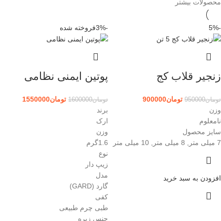
محصولات بیشتر
-5%
-3%
فروخته شده
زنجیر قلاب کج
پوتین ایمنی نظامی
تومان
900000
تومان
1550000
تومان
950000
تومان
1600000
وزن
برند
نامعلوم
ارک
سایز محصول
وزن
7 میلی متر, 8 میلی متر, 10 میلی متر
1.6گرم
نوع
زیپ دار
مدل
افزودن به سبد خرید
گارد (GARD)
کفی
طبی چرم طبیعی
جنس زیره