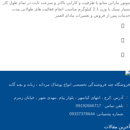
موتور ماراتن متابو با ظرفیت و کارایی بالاتر و سرعت ثابت در تمام طول کار
بسیار سبک با وزن 2.1 کیلوگرم مناسب انجام فعالیت های طولانی مدت
خدمات پس از فروش و تعمیرات مادام العمر
فروشگاه چند فروشندگی تخصصی انواع پوشاک مردانه ، زنانه و بچه گانه
آدرس :کرج ، انتهای کیانمهر ، بلوار پیام ،مهدی شهر ، خیابان زمزم
تلفن تماس : 09192666717
شماره پشتیبانی: 09337378644
آخرین مقالات