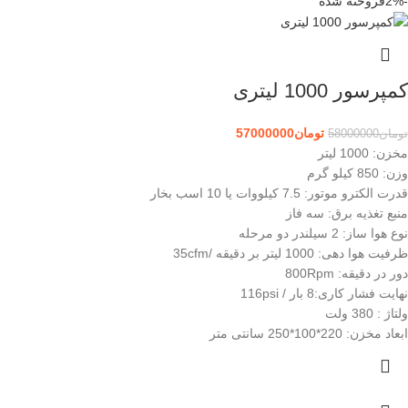
-2%
فروخته شده
کمپرسور 1000 لیتری
تومان
57000000
تومان
58000000
مخزن: 1000 لیتر
وزن: 850 کیلو گرم
قدرت الکترو موتور: 7.5 کیلووات یا 10 اسب بخار
منبع تغذیه برق: سه فاز
نوع هوا ساز: 2 سیلندر دو مرحله
ظرفیت هوا دهی: 1000 لیتر بر دقیقه /35cfm
دور در دقیقه: 800Rpm
نهایت فشار کاری:8 بار / 116psi
ولتاژ : 380 ولت
ابعاد مخزن: 220*100*250 سانتی متر