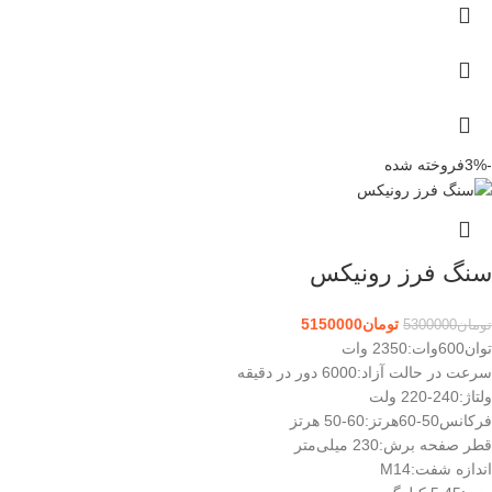
-3%
فروخته شده
سنگ فرز رونیکس
تومان
5150000
تومان
5300000
توان600وات:
2350 وات
سرعت در حالت آزاد:
6000 دور در دقیقه
ولتاژ:
240-220 ولت
فرکانس50-60هرتز:
60-50 هرتز
قطر صفحه برش:
230 میلی‌متر
اندازه شفت:
M14