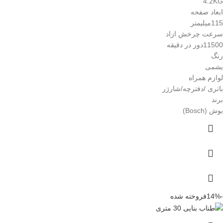
4.2KG
ابعاد صفحه
115میلیمتر
سرعت چرخش ازاد
11500دور در دقیقه
رنگ
یشمی
لوازم همراه
باتری /دفترچه/شارژر
برند
بوش (Bosch)
-14%
فروخته شده