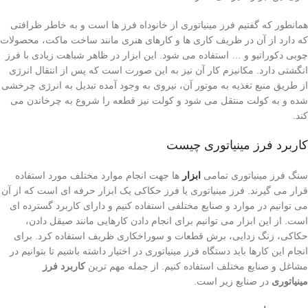
همانطور که گفتیم فرز مینیاتوری از خانوداه فرز ها است و به خاطر ظرافتی
که دارد از آن در ظریف کاری ها و کارهای هنری مانند ساخت ماکت، محصولات
چوبی دکوراتیو و … استفاده می شود. این ابزار در ظاهر شباهت زیادی با فرز
انگشتی دارد. مکانیزم کار آن نیز به این صورت است که پس از انتقال انرژی
از طریق منبع تغذیه به موتور آن، نیروی به وجود آمده تبدیل به انرژی چرخشی
شده و به کولت منتقل می شود و کولت نیز قطعه را شروع به چرخاندن می
کند.
کاربرد فرز مینیاتوری چیست
سنگ فرز مینیاتوری تمامی
ابزار
ها جهت انجام موارد مختلف مورد استفاده
قرار می گیرند. فرز مینیاتوری یا فرز حکاکی یک ابزار حرفه ای است که از آن
می توانیم در موارد و صنایع مختلفی استفاده کنیم و دارای کاربرد گسترده ای
است. از این ابزار می توانیم برای انجام دادن کارهایی مانند صیقل دادن،
حکاکی، زنگ زدایی، برش قطعات و سوراخکاری ظریف استفاده کرد. برای
انجام این کارها باید دستگاه فرز مینیاتوری در اختیار داشته باشیم تا بتوانیم در
مشاغل و صنایع مختلف استفاده کنیم. از جمله مهم ترین
کاربرد فرز
مینیاتوری
در صنایع زیر است.