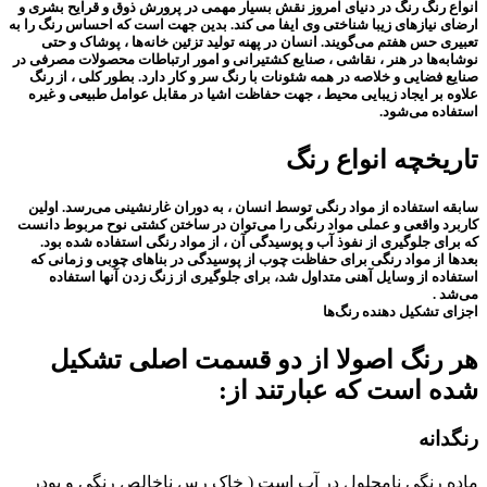
انواع رنگ رنگ در دنیای امروز نقش بسیار مهمی در پرورش ذوق و قرایح بشری و
ارضای نیازهای زیبا شناختی وی ایفا می کند. بدین جهت است که احساس رنگ را به
تعبیری حس هفتم می‌گویند. انسان در پهنه تولید تزئین خانه‌ها ، پوشاک و حتی
نوشابه‌ها در هنر ، نقاشی ، صنایع کشتیرانی و امور ارتباطات محصولات مصرفی در
صنایع فضایی و خلاصه در همه شئونات با رنگ سر و کار دارد. بطور کلی ، از رنگ
علاوه بر ایجاد زیبایی محیط ، جهت حفاظت اشیا در مقابل عوامل طبیعی و غیره
استفاده می‌شود.
تاریخچه انواع رنگ
سابقه استفاده از مواد رنگی توسط انسان ، به دوران غارنشینی می‌رسد. اولین
کاربرد واقعی و عملی مواد رنگی را می‌توان در ساختن کشتی نوح مربوط دانست
که برای جلوگیری از نفوذ آب و پوسیدگی آن ، از مواد رنگی استفاده شده بود.
بعدها از مواد رنگی برای حفاظت چوب از پوسیدگی در بناهای چوبی و زمانی که
استفاده از وسایل آهنی متداول شد، برای جلوگیری از زنگ زدن آنها استفاده
می‌شد .
اجزای تشکیل دهنده رنگ‌ها
هر رنگ اصولا از دو قسمت اصلی تشکیل
شده است که عبارتند از:
رنگدانه
ماده رنگی نامحلول در آب است ( خاک رس ناخالص رنگی و پودر