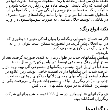
طبقه‌بندی می‌کنند. رنگدانه با رنگ متفاوت می‌باشد. تفاوت آنها در
این است که رنگ بایستی توسط ماده مورد رنگرزی جذب شود در
حالیکه رنگدانه فقط سطح جسم را رنگی می‌کند. رنگدانه‌ها در آب
نامحلول هستند. اما می‌توان آنها را مانند رنگدانه‌های مورد مصرف
در نقاشی ، توسط حلال مناسبی به صورت سوسپانسیون در آورد.
نکته انواع رنگ:
اگر ساختمان شیمیایی رنگدانه را بتوان اندکی تغییر داد بطوری که
در آب انحلال پذیر گردد، در اینصورت ممکن است بتوان آن را به
عنوان رنگ در رنگرزی مصرف کرد.
تاریخچه
پیدایش پیگمانهای جدید در طول زمان به کندی صورت گرفت. بعد از
سنتز اولین رنگ مصنوعی توسط “ویلیام پرکین” در سال 1856
متعاقباً در اوایل قرن بیستم ، پیگمانهای مصنوعی آلی تهیه و به بازار
عرضه شدند. این پیگمانها دارای اهمیت خاصی بودند، زیرا علاوه بر
موارد استعمال پیگمانهای معدنی ( لاکها ، رنگهای روغنی ، صنعت
چاپ و … ) در رنگرزی الیاف و منسوجات هم بکار می‌رفتند. یکی از
مهمترین اکتشافات در مورد پیگمانهای آلی ، کش
ف پیگمانهای فتالوسیانین در سال 1935 توسط شیمیدانهای شرکت
رنگرزان اسکاتلند بود.
رنگدانه‌ها